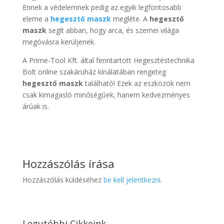
Ennek a védelemnek pedig az egyik legfontosabb
eleme a
hegesztő maszk
megléte. A
hegesztő
maszk
segít abban, hogy arca, és szemei világa
megóvásra kerüljenek.
A Prime-Tool Kft. által fenntartott Hegesztéstechnika
Bolt online szakáruház kínálatában rengeteg
hegesztő maszk
található! Ezek az eszközök nem
csak kimagasló minőségűek, hanem kedvezményes
árúak is.
Hozzászólás írása
Hozzászólás küldéséhez
be kell jelentkezni
.
Legutóbbi Cikkeink