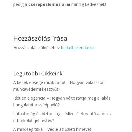
pedig a
cserepeslemez árai
mindig kedvezőek!
Hozzászólás írása
Hozzászólás küldéséhez
be kell jelentkezni
.
Legutóbbi Cikkeink
A kezek épsége múlik rajta! – Hogyan válasszon
munkavédelmi kesztyűt?
Időtlen elegancia – Hogyan változtatja meg a lakás
hangulatát a svédpadló?
Láthatóság és biztonság – Miért életmentő a precíz
útburkolati jel festés?
A minőség titka – Védje az üzleti hírnevet