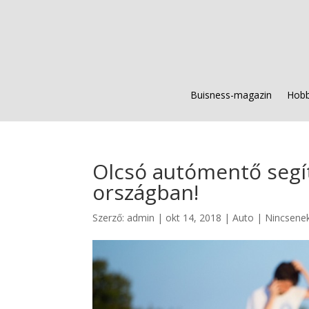
Buisness-magazin
Hobb
Olcsó autómentő segít
országban!
Szerző:
admin
|
okt 14, 2018
|
Auto
|
Nincsene