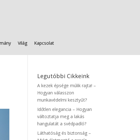
mány
Világ
Kapcsolat
Legutóbbi Cikkeink
A kezek épsége múlik rajta! –
Hogyan válasszon
munkavédelmi kesztyűt?
Időtlen elegancia – Hogyan
változtatja meg a lakás
hangulatát a svédpadló?
Láthatóság és biztonság –