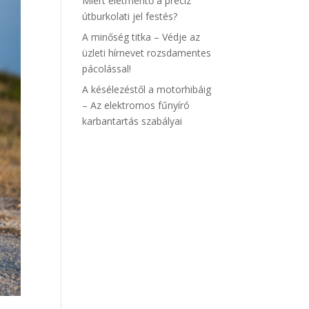
Miért életmentő a precíz
útburkolati jel festés?
A minőség titka – Védje az
üzleti hírnevet rozsdamentes
pácolással!
A késélezéstől a motorhibáig
– Az elektromos fűnyíró
karbantartás szabályai