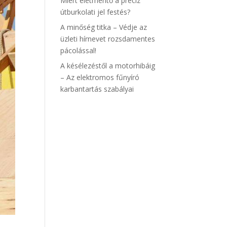
Miért életmentő a precíz
útburkolati jel festés?
A minőség titka – Védje az
üzleti hírnevet rozsdamentes
pácolással!
A késélezéstől a motorhibáig
– Az elektromos fűnyíró
karbantartás szabályai