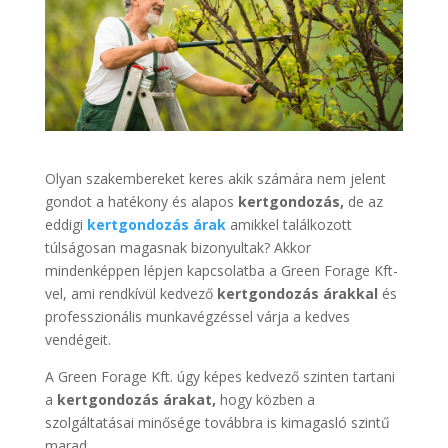
Olyan szakembereket keres akik számára nem jelent
gondot a hatékony és alapos
kertgondozás,
de az
eddigi
kertgondozás árak
amikkel találkozott
túlságosan magasnak bizonyultak? Akkor
mindenképpen lépjen kapcsolatba a Green Forage Kft-
vel, ami rendkívül kedvező
kertgondozás árakkal
és
professzionális munkavégzéssel várja a kedves
vendégeit.
A Green Forage Kft. úgy képes kedvező szinten tartani
a
kertgondozás árakat,
hogy közben a
szolgáltatásai minősége továbbra is kimagasló szintű
marad.