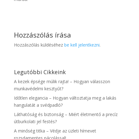
Hozzászólás írása
Hozzászólás küldéséhez
be kell jelentkezni
.
Legutóbbi Cikkeink
A kezek épsége múlik rajta! – Hogyan válasszon
munkavédelmi kesztyűt?
Időtlen elegancia – Hogyan változtatja meg a lakás
hangulatát a svédpadló?
Láthatóság és biztonság – Miért életmentő a precíz
útburkolati jel festés?
A minőség titka – Védje az üzleti hírnevet
rozsdamentes pácolással!