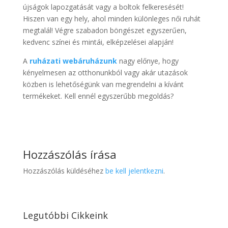
újságok lapozgatását vagy a boltok felkeresését!
Hiszen van egy hely, ahol minden különleges női ruhát
megtalál! Végre szabadon böngészet egyszerűen,
kedvenc színei és mintái, elképzelései alapján!
A
ruházati webáruházunk
nagy előnye, hogy
kényelmesen az otthonunkból vagy akár utazások
közben is lehetőségünk van megrendelni a kívánt
termékeket. Kell ennél egyszerűbb megoldás?
Hozzászólás írása
Hozzászólás küldéséhez
be kell jelentkezni
.
Legutóbbi Cikkeink