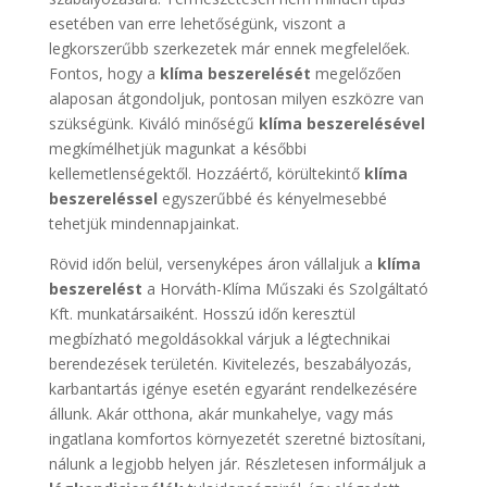
esetében van erre lehetőségünk, viszont a
legkorszerűbb szerkezetek már ennek megfelelőek.
Fontos, hogy a
klíma beszerelését
megelőzően
alaposan átgondoljuk, pontosan milyen eszközre van
szükségünk. Kiváló minőségű
klíma beszerelésével
megkímélhetjük magunkat a későbbi
kellemetlenségektől. Hozzáértő, körültekintő
klíma
beszereléssel
egyszerűbbé és kényelmesebbé
tehetjük mindennapjainkat.
Rövid időn belül, versenyképes áron vállaljuk a
klíma
beszerelést
a Horváth-Klíma Műszaki és Szolgáltató
Kft. munkatársaiként. Hosszú időn keresztül
megbízható megoldásokkal várjuk a légtechnikai
berendezések területén. Kivitelezés, beszabályozás,
karbantartás igénye esetén egyaránt rendelkezésére
állunk. Akár otthona, akár munkahelye, vagy más
ingatlana komfortos környezetét szeretné biztosítani,
nálunk a legjobb helyen jár. Részletesen informáljuk a