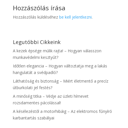
Hozzászólás írása
Hozzászólás küldéséhez
be kell jelentkezni
.
Legutóbbi Cikkeink
A kezek épsége múlik rajta! – Hogyan válasszon
munkavédelmi kesztyűt?
Időtlen elegancia – Hogyan változtatja meg a lakás
hangulatát a svédpadló?
Láthatóság és biztonság – Miért életmentő a precíz
útburkolati jel festés?
A minőség titka – Védje az üzleti hírnevet
rozsdamentes pácolással!
A késélezéstől a motorhibáig – Az elektromos fűnyíró
karbantartás szabályai