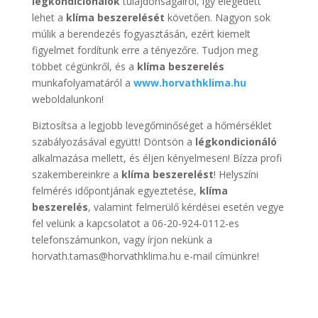
légkondicionálók
tulajdonságairól, így elégedett
lehet a
klíma beszerelését
követően. Nagyon sok
múlik a berendezés fogyasztásán, ezért kiemelt
figyelmet fordítunk erre a tényezőre. Tudjon meg
többet cégünkről, és a
klíma beszerelés
munkafolyamatáról a
www.horvathklima.hu
weboldalunkon!
Biztosítsa a legjobb levegőminőséget a hőmérséklet
szabályozásával együtt! Döntsön a
légkondicionáló
alkalmazása mellett, és éljen kényelmesen! Bízza profi
szakembereinkre a
klíma beszerelést
! Helyszíni
felmérés időpontjának egyeztetése,
klíma
beszerelés
, valamint felmerülő kérdései esetén vegye
fel velünk a kapcsolatot a 06-20-924-0112-es
telefonszámunkon, vagy írjon nekünk a
horvath.tamas@horvathklima.hu e-mail címünkre!