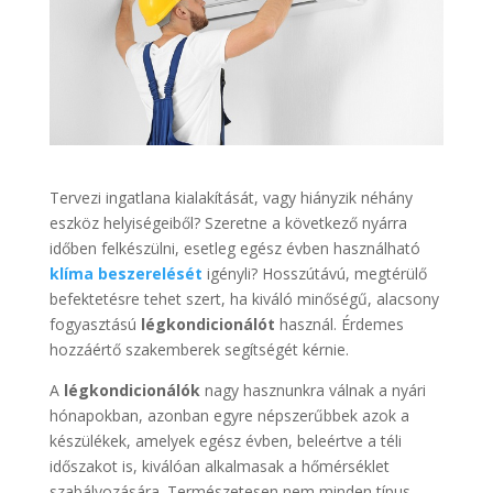
Tervezi ingatlana kialakítását, vagy hiányzik néhány
eszköz helyiségeiből? Szeretne a következő nyárra
időben felkészülni, esetleg egész évben használható
klíma beszerelését
igényli? Hosszútávú, megtérülő
befektetésre tehet szert, ha kiváló minőségű, alacsony
fogyasztású
légkondicionálót
használ. Érdemes
hozzáértő szakemberek segítségét kérnie.
A
légkondicionálók
nagy hasznunkra válnak a nyári
hónapokban, azonban egyre népszerűbbek azok a
készülékek, amelyek egész évben, beleértve a téli
időszakot is, kiválóan alkalmasak a hőmérséklet
szabályozására. Természetesen nem minden típus