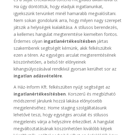
Ha úgy döntöttük, hogy eladjuk ingatlanunkat,
igyekszünk tervünket minél hamarabb megvalósítani.
Nem sokan gondolunk arra, hogy milyen nagy szerepet
játszik a helyiségek kialakítása. A stílusos berendezés,
a kellemes hangulat megteremtése kiemelten fontos.
Érdemes olyan
ingatlanértékesítésben
jártas
szakemberek segítségét kérnünk, akik felkészültek
ezen a téren. Az egységes arculat megteremtésének
köszönhetően, a belső tér előnyeinek
kihangsúlyozásával rendkívül gyorsan kerülhet sor az
ingatlan adásvételére
.
A Ház-Inform Kft. felkészülten nyújt segítséget az
ingatlanértékesítésben
. Korszerű és megbízható
módszerrel járulunk hozzá lakása előnyösebb
megjelenéséhez. Home staging szolgáltatásunk
lehetővé teszi, hogy egységes arculat és stílusos
megjelenés várja a helyszínre érkezőket. A hangulat
megváltoztatásának köszönhetően kiválóbb képek