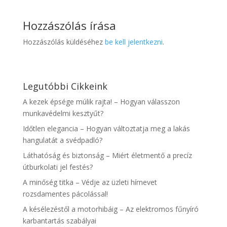
Hozzászólás írása
Hozzászólás küldéséhez
be kell jelentkezni
.
Legutóbbi Cikkeink
A kezek épsége múlik rajta! – Hogyan válasszon
munkavédelmi kesztyűt?
Időtlen elegancia – Hogyan változtatja meg a lakás
hangulatát a svédpadló?
Láthatóság és biztonság – Miért életmentő a precíz
útburkolati jel festés?
A minőség titka – Védje az üzleti hírnevet
rozsdamentes pácolással!
A késélezéstől a motorhibáig – Az elektromos fűnyíró
karbantartás szabályai