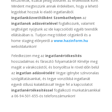
készíthetők, ezáltal pedig bővülhet az érdeklődők köre.
Mindent megteszünk annak érdekében, hogy a lehető
legjobbat hozzuk ki eladó ingatlanából.
Ingatlanközvetítőként Szombathelyen
az
ingatlanok adásvételével
foglalkozunk, valamint
segítséget nyújtunk az ide kapcsolódó egyéb teendők
ellátásában is. Tudjon meg többet cégünkről és a
home staging előnyeiről a
www.hazinform.hu
weboldalunkon!
Feledkezzen meg az
ingatlanértékesítés
hosszadalmas és fárasztó folyamatáról! Kímélje meg
magát a várakozástól, és bonyolítsa le rövid időn belül
az
ingatlan adásvételét
! Vegye igénybe színvonalas
szolgáltatásainkat, és tegye vonzóbbá ingatlanát
egyedi stílusú kialakítással! Vegye fel a kapcsolatot
ingatlanértékesítéssel
foglalkozó munkatársainkkal
a 06-94-501-655-ös telefonszámunkon!