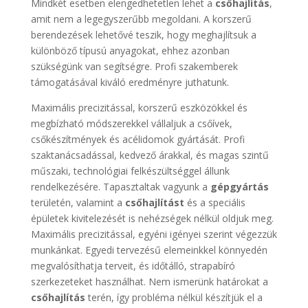
Mindkét esetben elengedhetetlen lehet a
csőhajlítás
,
amit nem a legegyszerűbb megoldani. A korszerű
berendezések lehetővé teszik, hogy meghajlítsuk a
különböző típusú anyagokat, ehhez azonban
szükségünk van segítségre. Profi szakemberek
támogatásával kiváló eredményre juthatunk.
Maximális precizitással, korszerű eszközökkel és
megbízható módszerekkel vállaljuk a csőívek,
csőkészítmények és acélidomok gyártását. Profi
szaktanácsadással, kedvező árakkal, és magas szintű
műszaki, technológiai felkészültséggel állunk
rendelkezésére. Tapasztaltak vagyunk a
gépgyártás
területén, valamint a
csőhajlítást
és a speciális
épületek kivitelezését is nehézségek nélkül oldjuk meg.
Maximális precizitással, egyéni igényei szerint végezzük
munkánkat. Egyedi tervezésű elemeinkkel könnyedén
megvalósíthatja terveit, és időtálló, strapabíró
szerkezeteket használhat. Nem ismerünk határokat a
csőhajlítás
terén, így probléma nélkül készítjük el a