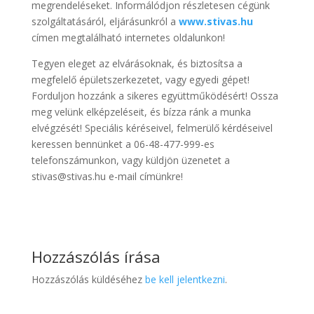
megrendeléseket. Informálódjon részletesen cégünk
szolgáltatásáról, eljárásunkról a
www.stivas.hu
címen megtalálható internetes oldalunkon!
Tegyen eleget az elvárásoknak, és biztosítsa a
megfelelő épületszerkezetet, vagy egyedi gépet!
Forduljon hozzánk a sikeres együttműködésért! Ossza
meg velünk elképzeléseit, és bízza ránk a munka
elvégzését! Speciális kéréseivel, felmerülő kérdéseivel
keressen bennünket a 06-48-477-999-es
telefonszámunkon, vagy küldjön üzenetet a
stivas@stivas.hu e-mail címünkre!
Hozzászólás írása
Hozzászólás küldéséhez
be kell jelentkezni
.