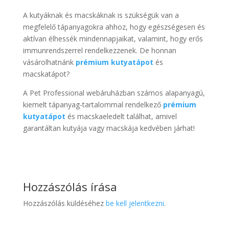
A kutyáknak és macskáknak is szükségük van a
megfelelő tápanyagokra ahhoz, hogy egészségesen és
aktívan élhessék mindennapjaikat, valamint, hogy erős
immunrendszerrel rendelkezzenek. De honnan
vásárolhatnánk
prémium kutyatápot
és
macskatápot?
A Pet Professional webáruházban számos alapanyagú,
kiemelt tápanyag-tartalommal rendelkező
prémium
kutyatápot
és macskaeledelt találhat, amivel
garantáltan kutyája vagy macskája kedvében járhat!
Hozzászólás írása
Hozzászólás küldéséhez
be kell jelentkezni
.