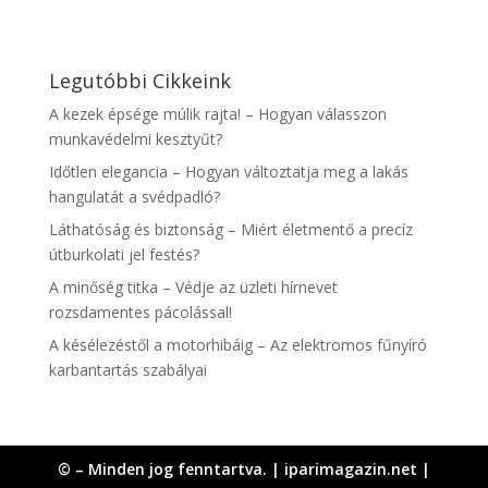
Legutóbbi Cikkeink
A kezek épsége múlik rajta! – Hogyan válasszon
munkavédelmi kesztyűt?
Időtlen elegancia – Hogyan változtatja meg a lakás
hangulatát a svédpadló?
Láthatóság és biztonság – Miért életmentő a precíz
útburkolati jel festés?
A minőség titka – Védje az üzleti hírnevet
rozsdamentes pácolással!
A késélezéstől a motorhibáig – Az elektromos fűnyíró
karbantartás szabályai
© – Minden jog fenntartva. | iparimagazin.net |