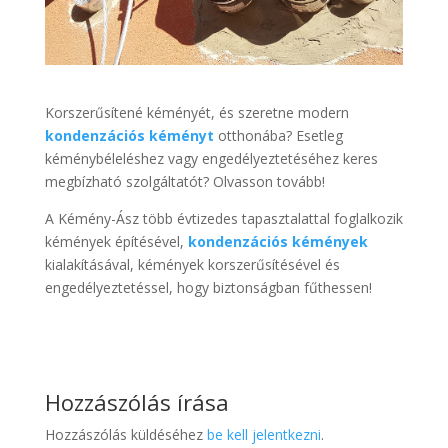
Korszerűsítené kéményét, és szeretne modern
kondenzációs kéményt
otthonába? Esetleg
kéménybéleléshez vagy engedélyeztetéséhez keres
megbízható szolgáltatót? Olvasson tovább!
A Kémény-Ász több évtizedes tapasztalattal foglalkozik
kémények építésével,
kondenzációs kémények
kialakításával, kémények korszerűsítésével és
engedélyeztetéssel, hogy biztonságban fűthessen!
Hozzászólás írása
Hozzászólás küldéséhez
be kell jelentkezni
.