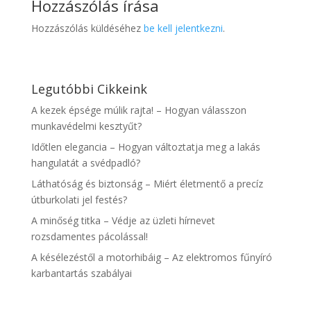
Hozzászólás írása
Hozzászólás küldéséhez
be kell jelentkezni
.
Legutóbbi Cikkeink
A kezek épsége múlik rajta! – Hogyan válasszon
munkavédelmi kesztyűt?
Időtlen elegancia – Hogyan változtatja meg a lakás
hangulatát a svédpadló?
Láthatóság és biztonság – Miért életmentő a precíz
útburkolati jel festés?
A minőség titka – Védje az üzleti hírnevet
rozsdamentes pácolással!
A késélezéstől a motorhibáig – Az elektromos fűnyíró
karbantartás szabályai