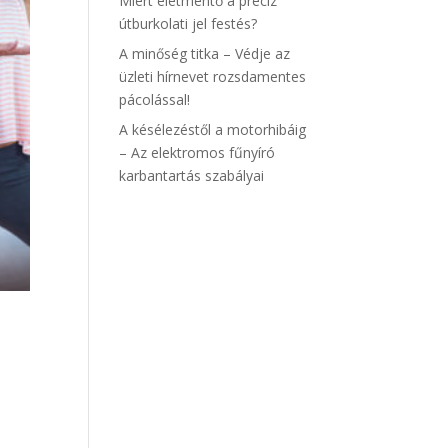
Miért életmentő a precíz
útburkolati jel festés?
A minőség titka – Védje az
üzleti hírnevet rozsdamentes
pácolással!
A késélezéstől a motorhibáig
– Az elektromos fűnyíró
karbantartás szabályai