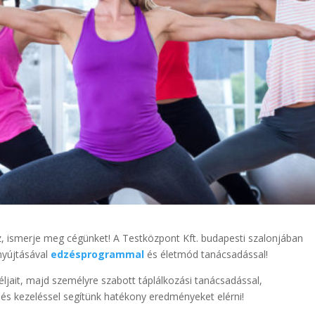
, ismerje meg cégünket! A Testközpont Kft. budapesti szalonjában
 nyújtásával
edzésprogrammal
és életmód tanácsadással!
éljait, majd személyre szabott táplálkozási tanácsadással,
és kezeléssel segítünk hatékony eredményeket elérni!