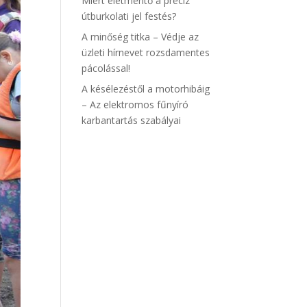
Miért életmentő a precíz
útburkolati jel festés?
A minőség titka – Védje az
üzleti hírnevet rozsdamentes
pácolással!
A késélezéstől a motorhibáig
– Az elektromos fűnyíró
karbantartás szabályai