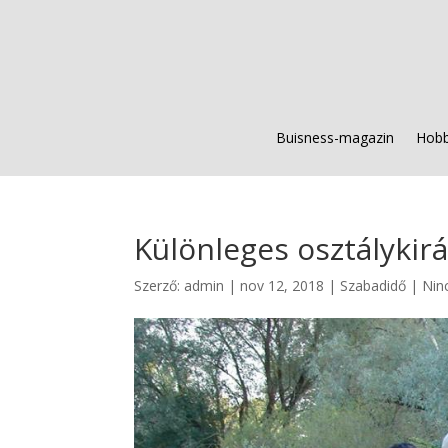
Buisness-magazin
Hobb
Különleges osztálykir
Szerző:
admin
|
nov 12, 2018
|
Szabadidő
|
Nin