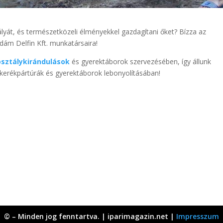
ályát, és természetközeli élményekkel gazdagítani őket? Bízza az
dám Delfin Kft. munkatársaira!
osztálykirándulások
és gyerektáborok szervezésében, így állunk
, kerékpártúrák és gyerektáborok lebonyolításában!
© – Minden jog fenntartva. | iparimagazin.net |
Impresszum