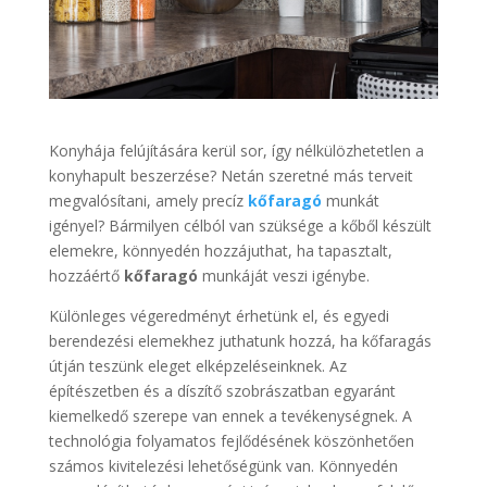
Konyhája felújítására kerül sor, így nélkülözhetetlen a
konyhapult beszerzése? Netán szeretné más terveit
megvalósítani, amely precíz
kőfaragó
munkát
igényel? Bármilyen célból van szüksége a kőből készült
elemekre, könnyedén hozzájuthat, ha tapasztalt,
hozzáértő
kőfaragó
munkáját veszi igénybe.
Különleges végeredményt érhetünk el, és egyedi
berendezési elemekhez juthatunk hozzá, ha kőfaragás
útján teszünk eleget elképzeléseinknek. Az
építészetben és a díszítő szobrászatban egyaránt
kiemelkedő szerepe van ennek a tevékenységnek. A
technológia folyamatos fejlődésének köszönhetően
számos kivitelezési lehetőségünk van. Könnyedén