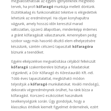
megvalósíthatóak az egyéni igényeinknek megfelelő
tervek, ha profi
kőfaragó
munkája mellett döntünk.
Esztétikailag és funkcionalitást tekintve is elégedettek
lehetünk az eredménnyel. Ha olyan konyhapultra
vágyunk, amely hosszú időn keresztül marad
változatlan, újszerű állapotban, mindenképp érdemes
a gránit kőfaragását választanunk. Amennyiben pedig
szobor vagy más hasonló díszítő elem elhelyezésére
készülünk, szintén célszerű tapasztalt
kőfaragóra
bíznunk a teendőket.
Egyéni elképzelései megvalósítása céljából felkészült
kőfaragó
szakemberekre bízhatja a feladatokat
cégünknél, a Dór Kőfaragó és Kőrestauráló Kft.-nél.
Több éves tapasztalattal, megbízható módon
teljesítjük a
kőfaragó
munkálatokat. Kiváló minőségű,
dekoratív végeredménynek örülhet, ha ránk bízza a
kőfaragást. Korszerű eszközöket használunk
tevékenységünk során. Úgy gondoljuk, hogy a
klasszikus értékek kiemelt figyelmet érdemelnek, ezért