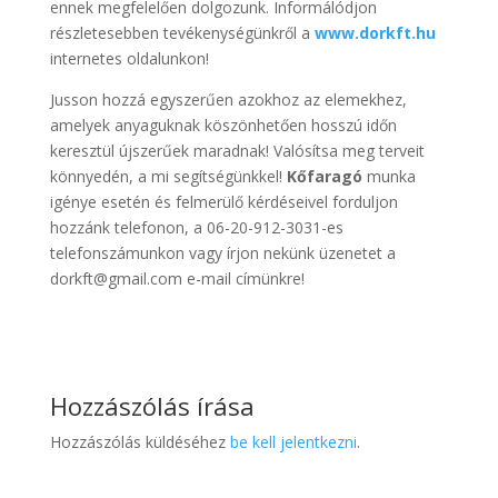
ennek megfelelően dolgozunk. Informálódjon
részletesebben tevékenységünkről a
www.dorkft.hu
internetes oldalunkon!
Jusson hozzá egyszerűen azokhoz az elemekhez,
amelyek anyaguknak köszönhetően hosszú időn
keresztül újszerűek maradnak! Valósítsa meg terveit
könnyedén, a mi segítségünkkel!
Kőfaragó
munka
igénye esetén és felmerülő kérdéseivel forduljon
hozzánk telefonon, a 06-20-912-3031-es
telefonszámunkon vagy írjon nekünk üzenetet a
dorkft@gmail.com e-mail címünkre!
Hozzászólás írása
Hozzászólás küldéséhez
be kell jelentkezni
.