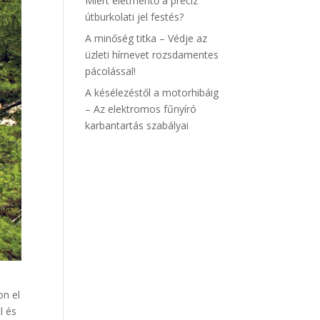
Miért életmentő a precíz
útburkolati jel festés?
A minőség titka – Védje az
üzleti hírnevet rozsdamentes
pácolással!
A késélezéstől a motorhibáig
– Az elektromos fűnyíró
karbantartás szabályai
on el
l és