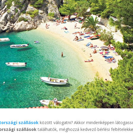
tországi szállások
között válogatni? Akkor mindenképpen látogass
országi szállások
találhatók, méghozzá kedvező bérlési feltételekke