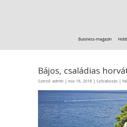
Buisness-magazin
Hobb
Bájos, családias horvá
Szerző:
admin
|
nov 16, 2018
|
Szórakozás
|
Ni