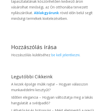
tapasztalatának köszönhetően kedvező áron
vásárolhat minőségi, az Ön otthonába tervezett
nyílászárókat.
Ablakgyárunk
rövid időn belül segít
minőségi termékek kivitelezésében.
Hozzászólás írása
Hozzászólás küldéséhez
be kell jelentkezni
.
Legutóbbi Cikkeink
A kezek épsége múlik rajta! – Hogyan válasszon
munkavédelmi kesztyűt?
Időtlen elegancia – Hogyan változtatja meg a lakás
hangulatát a svédpadló?
Láthatóság és biztonság – Miért életmentő a precíz