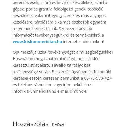
berendezések, szűrő és keverős készülékek, szárító
gépek, por és granula feldolgozó gépek, többcélú
készülékek, valamint gyógyszerek és más anyagok
kezelésére, tárolására alkalmas eszközök egyaránt
megrendelhetőek tőlünk. Szerezzen bővebb
információt tevékenységünkről és termékeinkről a
www.kiskunmeridian.hu
internetes oldalunkon!
Optimalizálja üzleti tevékenységét a mi segítségünkkel!
Használjon megbízható minőségű, hosszú időn
keresztül strapabíró,
saválló tartályokat
tevékenysége során! Beszerzés ügyében és felmerülő
kérdései esetén keressen bennünket a 06-76-560-427-
es telefonszámunkon vagy írjon nekünk az
info@kiskunmeridian.hu e-mail címünkre!
Hozzászólás írása