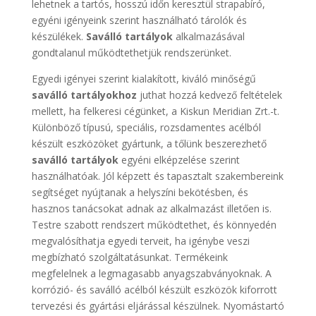
lehetnek a tartós, hosszú időn keresztül strapabíró,
egyéni igényeink szerint használható tárolók és
készülékek.
Saválló tartályok
alkalmazásával
gondtalanul működtethetjük rendszerünket.
Egyedi igényei szerint kialakított, kiváló minőségű
saválló tartályokhoz
juthat hozzá kedvező feltételek
mellett, ha felkeresi cégünket, a Kiskun Meridian Zrt.-t.
Különböző típusú, speciális, rozsdamentes acélból
készült eszközöket gyártunk, a tőlünk beszerezhető
saválló tartályok
egyéni elképzelése szerint
használhatóak. Jól képzett és tapasztalt szakembereink
segítséget nyújtanak a helyszíni bekötésben, és
hasznos tanácsokat adnak az alkalmazást illetően is.
Testre szabott rendszert működtethet, és könnyedén
megvalósíthatja egyedi terveit, ha igénybe veszi
megbízható szolgáltatásunkat. Termékeink
megfelelnek a legmagasabb anyagszabványoknak. A
korrózió- és saválló acélból készült eszközök kiforrott
tervezési és gyártási eljárással készülnek. Nyomástartó