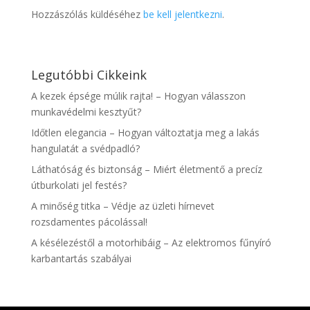
Hozzászólás küldéséhez
be kell jelentkezni
.
Legutóbbi Cikkeink
A kezek épsége múlik rajta! – Hogyan válasszon
munkavédelmi kesztyűt?
Időtlen elegancia – Hogyan változtatja meg a lakás
hangulatát a svédpadló?
Láthatóság és biztonság – Miért életmentő a precíz
útburkolati jel festés?
A minőség titka – Védje az üzleti hírnevet
rozsdamentes pácolással!
A késélezéstől a motorhibáig – Az elektromos fűnyíró
karbantartás szabályai