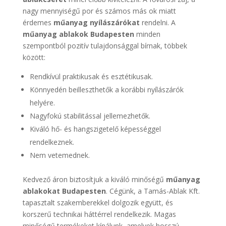
nagy mennyiségű por és számos más ok miatt
érdemes
műanyag nyílászárókat
rendelni. A
műanyag ablakok Budapesten
minden
szempontból pozitív tulajdonsággal bírnak, többek
között:
Rendkívül praktikusak és esztétikusak.
Könnyedén beilleszthetők a korábbi nyílászárók
helyére.
Nagyfokú stabilitással jellemezhetők.
Kiváló hő- és hangszigetelő képességgel
rendelkeznek.
Nem vetemednek.
Kedvező áron biztosítjuk a kiváló minőségű
műanyag
ablakokat Budapesten
. Cégünk, a Tamás-Ablak Kft.
tapasztalt szakemberekkel dolgozik együtt, és
korszerű technikai háttérrel rendelkezik. Magas
minőségű termékeket kínálunk, amelyek hosszú