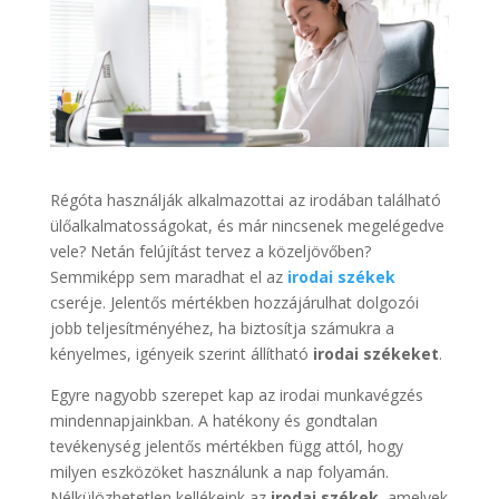
Régóta használják alkalmazottai az irodában található
ülőalkalmatosságokat, és már nincsenek megelégedve
vele? Netán felújítást tervez a közeljövőben?
Semmiképp sem maradhat el az
irodai székek
cseréje. Jelentős mértékben hozzájárulhat dolgozói
jobb teljesítményéhez, ha biztosítja számukra a
kényelmes, igényeik szerint állítható
irodai székeket
.
Egyre nagyobb szerepet kap az irodai munkavégzés
mindennapjainkban. A hatékony és gondtalan
tevékenység jelentős mértékben függ attól, hogy
milyen eszközöket használunk a nap folyamán.
Nélkülözhetetlen kellékeink az
irodai székek
, amelyek