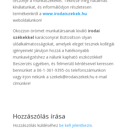
tesztelje a munkaszékeket. Tekintse meg hatalmas
kínálatunkat, és informálódjon részletesen
termékeinkről a
www.irodaiszekek.hu
weboldalunkon!
Okozzon örömet munkatársainak kiváló
irodai
székekkel
karácsonyra! Biztosítson olyan
ülőalkalmatosságokat, amelyek eleget tesznek kollégái
igényeinek! Járuljon hozzá a hatékonyabb
munkavégzéshez a nálunk kapható eszközökkel!
Beszerzés ügyében, és felmerülő kérdéseivel keressen
bennünket a 06-1-361-9395-ös telefonszámunkon
vagy írjon nekünk a szekek@irodaiszekek.hu e-mail
címünkre!
Hozzászólás írása
Hozzászólás küldéséhez
be kell jelentkezni
.