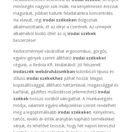
minőségén nagyon sok múlik. Ha kényelmesen érezzük
magunkat, jobban tudunk feladatainkra koncentrálni.
Ha elavult, régi
irodai székeken
dolgoznak
alkalmazottaink, itt az ideje a cserének. Az ünnepek
alkalmából kiváló ötlet az új
irodai székek
beszerzése!
Kedvezménnyel vásárolhat ergonomikus, görgős,
egyéni igények szerint állítható
irodai székeket
cégünk, a Redola Kft. kínálatából. Jól felszerelt
irodaszék webáruházunkban
különböző típusú és
stílusú
irodai székekhez
juthat hozzá. Magas
kopásállósággal, állítható háttámlával, magassággal és
karfával, gázliftes működéssel jellemezhető
irodai
székek
hosszú sorából válogathat. A munkavégzés
módja, valamint egyéni elképzelései szerint rendelheti
meg a legoptimálisabb
irodai székeket
. Kényelmes,
tartós, kiváló ár-érték arányban kapható termékekkel
várjuk, és lehetővé tesszük, hogy hét napon keresztül