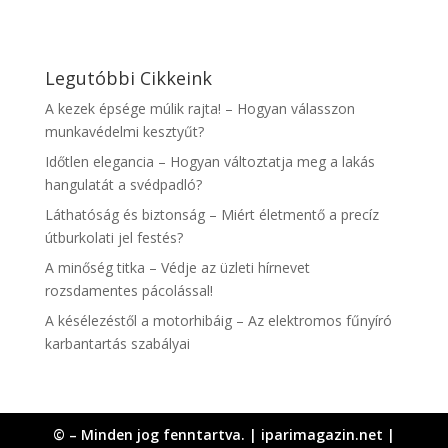
Legutóbbi Cikkeink
A kezek épsége múlik rajta! – Hogyan válasszon
munkavédelmi kesztyűt?
Időtlen elegancia – Hogyan változtatja meg a lakás
hangulatát a svédpadló?
Láthatóság és biztonság – Miért életmentő a precíz
útburkolati jel festés?
A minőség titka – Védje az üzleti hírnevet
rozsdamentes pácolással!
A késélezéstől a motorhibáig – Az elektromos fűnyíró
karbantartás szabályai
© – Minden jog fenntartva. | iparimagazin.net |