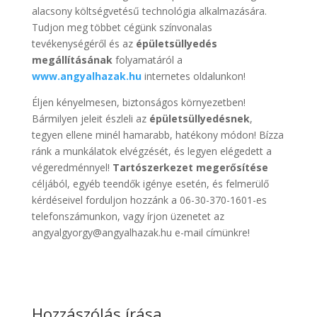
alacsony költségvetésű technológia alkalmazására.
Tudjon meg többet cégünk színvonalas
tevékenységéről és az
épületsüllyedés
megállításának
folyamatáról a
www.angyalhazak.hu
internetes oldalunkon!
Éljen kényelmesen, biztonságos környezetben!
Bármilyen jeleit észleli az
épületsüllyedésnek
,
tegyen ellene minél hamarabb, hatékony módon! Bízza
ránk a munkálatok elvégzését, és legyen elégedett a
végeredménnyel!
Tartószerkezet megerősítése
céljából, egyéb teendők igénye esetén, és felmerülő
kérdéseivel forduljon hozzánk a 06-30-370-1601-es
telefonszámunkon, vagy írjon üzenetet az
angyalgyorgy@angyalhazak.hu e-mail címünkre!
Hozzászólás írása