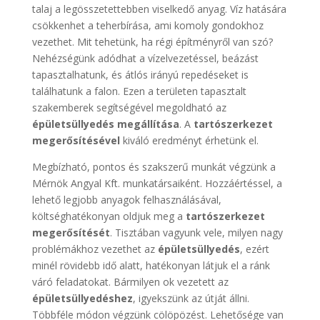
talaj a legösszetettebben viselkedő anyag. Víz hatására
csökkenhet a teherbírása, ami komoly gondokhoz
vezethet. Mit tehetünk, ha régi építményről van szó?
Nehézségünk adódhat a vízelvezetéssel, beázást
tapasztalhatunk, és átlós irányú repedéseket is
találhatunk a falon. Ezen a területen tapasztalt
szakemberek segítségével megoldható az
épületsüllyedés megállítása
. A
tartószerkezet
megerősítésével
kiváló eredményt érhetünk el.
Megbízható, pontos és szakszerű munkát végzünk a
Mérnök Angyal Kft. munkatársaiként. Hozzáértéssel, a
lehető legjobb anyagok felhasználásával,
költséghatékonyan oldjuk meg a
tartószerkezet
megerősítését
. Tisztában vagyunk vele, milyen nagy
problémákhoz vezethet az
épületsüllyedés
, ezért
minél rövidebb idő alatt, hatékonyan látjuk el a ránk
váró feladatokat. Bármilyen ok vezetett az
épületsüllyedéshez
, igyekszünk az útját állni.
Többféle módon végzünk cölöpözést. Lehetősége van