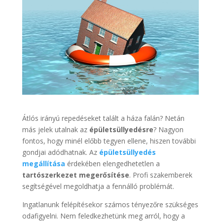
Átlós irányú repedéseket talált a háza falán? Netán
más jelek utalnak az
épületsüllyedésre
? Nagyon
fontos, hogy minél előbb tegyen ellene, hiszen további
gondjai adódhatnak. Az
épületsüllyedés
megállítása
érdekében elengedhetetlen a
tartószerkezet megerősítése
. Profi szakemberek
segítségével megoldhatja a fennálló problémát.
Ingatlanunk felépítésekor számos tényezőre szükséges
odafigyelni. Nem feledkezhetünk meg arról, hogy a