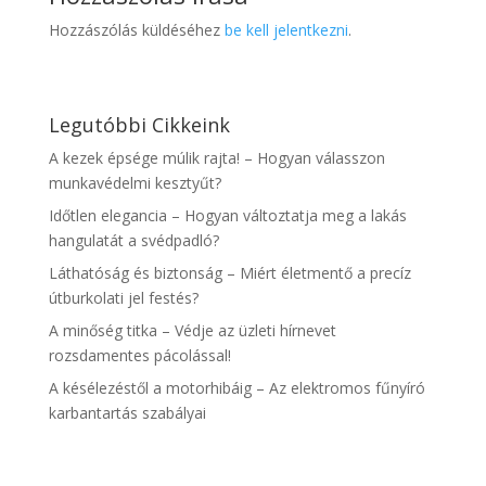
Hozzászólás küldéséhez
be kell jelentkezni
.
Legutóbbi Cikkeink
A kezek épsége múlik rajta! – Hogyan válasszon
munkavédelmi kesztyűt?
Időtlen elegancia – Hogyan változtatja meg a lakás
hangulatát a svédpadló?
Láthatóság és biztonság – Miért életmentő a precíz
útburkolati jel festés?
A minőség titka – Védje az üzleti hírnevet
rozsdamentes pácolással!
A késélezéstől a motorhibáig – Az elektromos fűnyíró
karbantartás szabályai