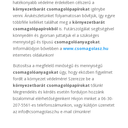
hatékonyabb védelme érdekében célszerű a
környezetbarát csomagolópapírokat
igénybe
venni. Árukészletünket folyamatosan bővítjük, így egyre
többféle kelléket találhat meg a
környezetbarát
csomagolópapírokból
is. Futárszolgálat segítségével
könnyedén és gyorsan juttatjuk el a szükséges
mennyiségű és típusú
csomagolóanyagokat
.
Informálódjon bővebben a
www.csomagolasz.hu
internetes oldalunkon!
Biztosítsa a megfelelő minőségű és mennyiségű
csomagolóanyagokat
úgy, hogy eközben figyelmet
fordít a környezet védelmére! Szerezze be a
környezetbarát csomagolópapírokat
tőlünk!
Megrendelés és kérdés esetén forduljon hozzánk
bizalommal elérhetőségeinken! Hívjon minket a 06-30-
207-5561-es telefonszámunkon, vagy küldjön üzenetet
az info@csomagolasz.hu e-mail címünkre!