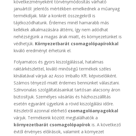
következményeként törvénymódosítás várható
januártól: jelentős mértékben emelkednek a műanyag
termékdíjak. Már a konkrét összegekről is
tájékozódhatunk. Érdemes minél hamarabb más
kellékek alkalmazására áttérni, így nem adódhat
nehézségünk a magas árak miatt, és környezetünket is
védhetjük.
Környezetbarát csomagolópapírokkal
kiváló eredményt érhetünk el.
Folyamatos és gyors kiszolgálással, hatalmas
raktárkészlettel, kiváló minőségű termékek széles
kínálatával várjuk az Asso Imballo Kft. képviselőiként.
Számos tényező miatt érdemes bennünket választani.
Színvonalas szolgáltatásainkat tartósan alacsony áron
biztosítjuk. Személyes vásárlás és házhozszállítás
esetén egyaránt ügyelünk a rövid kiszolgálási időre.
Készletről azonnal elérhető
csomagolóanyagokkal
várjuk. Termékeink között megtalálhatók a
környezetbarát csomagolópapírok
is. A következő
évtől érvényes előírások, valamint a környezet