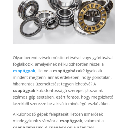
Olyan berendezések működtetésével vagy gyártásával
foglalkozik, amelyeknek nélkülözhetetlen részei a
csapágyak
, illetve a
csapágyházak
? Igyekszik
mindent megtenni annak érdekében, hogy gondtalan,
hibamentes üzemeltetést tegyen lehetővé? A
csapágyak
kulcsfontosságú szerepet játszanak
számos gép esetében, ezért fontos, hogy megbízható
kezekből szerezze be a kiváló minőségű eszközöket.
A különböző gépek felépítését illetően ismerősek
mindegyikünk számára a
csapágyak
, valamint a
csapágyházak
. A
csapágy
célja a tengely