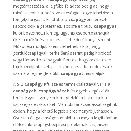
megtámasztása, a legfőbb feladata pedig az, hogy
minél kisebb súrlódási veszteséggel tegye lehetővé a
tengely forgását. Ez utóbbi a
csapágyon
keresztül
kapcsolódik a géptesthez. Többféle típusú
csapágyat
különböztethetünk meg, ugyanis csoportosíthatjuk
őket a működési mód és a terhelőerő iránya szerint.
Működési módjuk szerint lehetnek sikló-, vagy
gördülőcsapágyak, terhelőerő szerint pedig hordozó,
vagy támasztócsapágyak. Fontos, hogy részletesen
tájékozódjunk ezek jellemzőiről, és a berendezésünk
számára legmegfelelőbb
csapágyat
használjuk.
A SIB
Csapágy
Kft. széles termékpalettával várja a
csapágyak
,
csapágyházak
és egyéb kiegészítők
terén. Egyedi igényeinek megfelelően biztosítjuk a
szükséges eszközöket. Mérnöki tanácsadással segítjük
abban, hogy a lehető legjobb eredményre juthasson.
Gyorsan és gazdaságosan oldhatja meg a legritkábban
előforduló csapágybeépítési problémákat is, hiszen