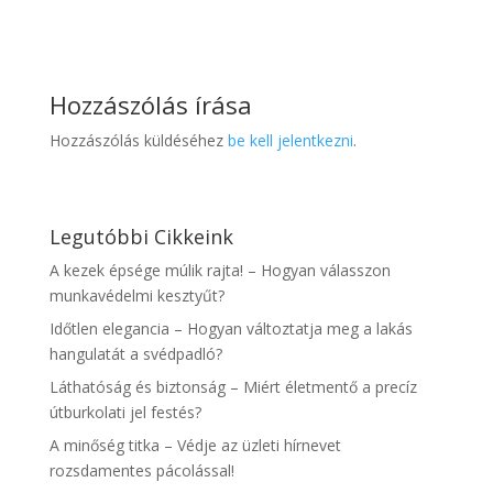
Hozzászólás írása
Hozzászólás küldéséhez
be kell jelentkezni
.
Legutóbbi Cikkeink
A kezek épsége múlik rajta! – Hogyan válasszon
munkavédelmi kesztyűt?
Időtlen elegancia – Hogyan változtatja meg a lakás
hangulatát a svédpadló?
Láthatóság és biztonság – Miért életmentő a precíz
útburkolati jel festés?
A minőség titka – Védje az üzleti hírnevet
rozsdamentes pácolással!