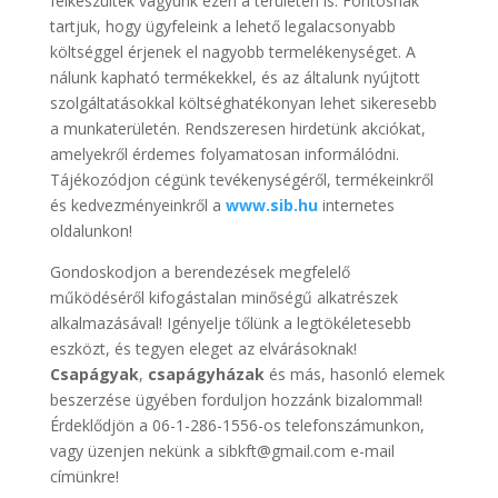
felkészültek vagyunk ezen a területen is. Fontosnak
tartjuk, hogy ügyfeleink a lehető legalacsonyabb
költséggel érjenek el nagyobb termelékenységet. A
nálunk kapható termékekkel, és az általunk nyújtott
szolgáltatásokkal költséghatékonyan lehet sikeresebb
a munkaterületén. Rendszeresen hirdetünk akciókat,
amelyekről érdemes folyamatosan informálódni.
Tájékozódjon cégünk tevékenységéről, termékeinkről
és kedvezményeinkről a
www.sib.hu
internetes
oldalunkon!
Gondoskodjon a berendezések megfelelő
működéséről kifogástalan minőségű alkatrészek
alkalmazásával! Igényelje tőlünk a legtökéletesebb
eszközt, és tegyen eleget az elvárásoknak!
Csapágyak
,
csapágyházak
és más, hasonló elemek
beszerzése ügyében forduljon hozzánk bizalommal!
Érdeklődjön a 06-1-286-1556-os telefonszámunkon,
vagy üzenjen nekünk a sibkft@gmail.com e-mail
címünkre!