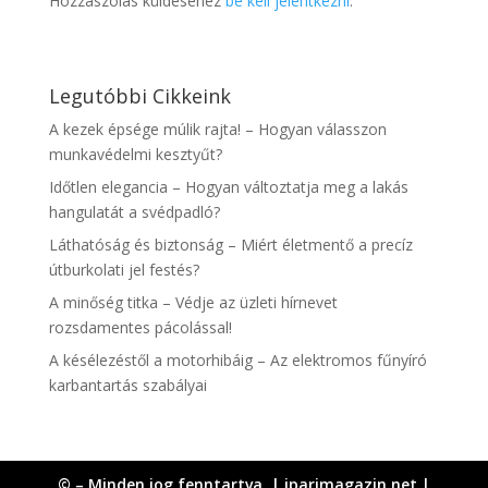
Hozzászólás küldéséhez
be kell jelentkezni
.
Legutóbbi Cikkeink
A kezek épsége múlik rajta! – Hogyan válasszon
munkavédelmi kesztyűt?
Időtlen elegancia – Hogyan változtatja meg a lakás
hangulatát a svédpadló?
Láthatóság és biztonság – Miért életmentő a precíz
útburkolati jel festés?
A minőség titka – Védje az üzleti hírnevet
rozsdamentes pácolással!
A késélezéstől a motorhibáig – Az elektromos fűnyíró
karbantartás szabályai
© – Minden jog fenntartva. | iparimagazin.net |