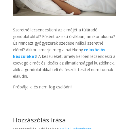
Szeretné lecsendesíteni az elméjét a túláradó
gondolatoktól? Főként az esti órákban, amikor aludna?
És mindezt gyógyszerek szedése nélkül szeretné
elérni? Akkor ismerje meg a hatékony
relaxációs
készüléket
! A készüléket, amely kellően lecsendesíti a
csevegő elmét és ideális az álmatlansággal küzdőknek,
akik a gondolatokkal teli és feszült testtel nem tudnak
elaludni.
Próbálja ki és nem fog csalódni!
Hozzászólás írása