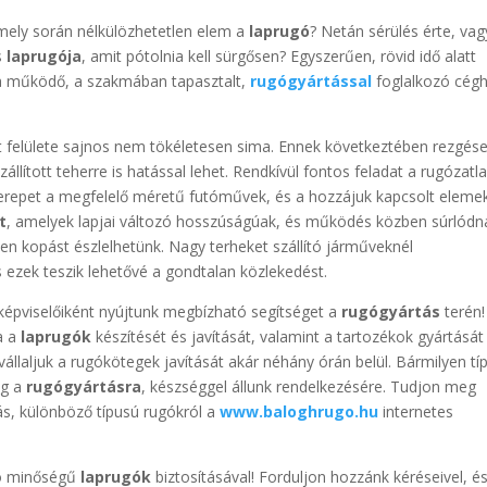
amely során nélkülözhetetlen elem a
laprugó
? Netán sérülés érte, vag
s
laprugója
, amit pótolnia kell sürgősen? Egyszerűen, rövid idő alatt
ta működő, a szakmában tapasztalt,
rugógyártással
foglalkozó cég
t felülete sajnos nem tökéletesen sima. Ennek következtében rezgés
állított teherre is hatással lehet. Rendkívül fontos feladat a rugózatl
erepet a megfelelő méretű futóművek, és a hozzájuk kapcsolt elemek
t
, amelyek lapjai változó hosszúságúak, és működés közben súrlódn
en kopást észlelhetünk. Nagy terheket szállító járműveknél
 ezek teszik lehetővé a gondtalan közlekedést.
képviselőiként nyújtunk megbízható segítséget a
rugógyártás
terén!
a a
laprugók
készítését és javítását, valamint a tartozékok gyártását 
állaljuk a rugókötegek javítását akár néhány órán belül. Bármilyen tí
ég a
rugógyártásra
, készséggel állunk rendelkezésére. Tudjon meg
ás, különböző típusú rugókról a
www.baloghrugo.hu
internetes
ló minőségű
laprugók
biztosításával! Forduljon hozzánk kéréseivel, é