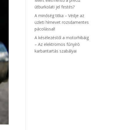
Miért életmentő a precíz
útburkolati jel festés?
A minőség titka – Védje az
üzleti hírnevet rozsdamentes
pácolással!
A késélezéstől a motorhibáig
– Az elektromos fűnyíró
karbantartás szabályai