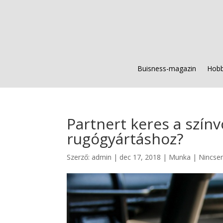
Buisness-magazin
Hobb
Partnert keres a szín
rugógyártáshoz?
Szerző:
admin
|
dec 17, 2018
|
Munka
|
Nincse