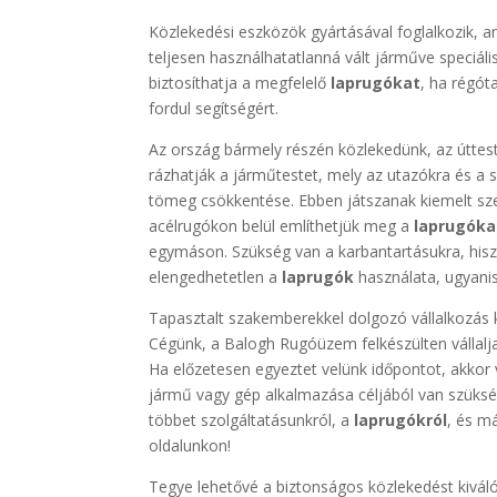
Közlekedési eszközök gyártásával foglalkozik, 
teljesen használhatatlanná vált járműve speciáli
biztosíthatja a megfelelő
laprugókat
, ha régó
fordul segítségért.
Az ország bármely részén közlekedünk, az úttes
rázhatják a járműtestet, mely az utazókra és a sz
tömeg csökkentése. Ebben játszanak kiemelt sz
acélrugókon belül említhetjük meg a
laprugóka
egymáson. Szükség van a karbantartásukra, hisz
elengedhetetlen a
laprugók
használata, ugyanis
Tapasztalt szakemberekkel dolgozó vállalkozás 
Cégünk, a Balogh Rugóüzem felkészülten vállalj
Ha előzetesen egyeztet velünk időpontot, akkor v
jármű vagy gép alkalmazása céljából van szüks
többet szolgáltatásunkról, a
laprugókról
, és m
oldalunkon!
Tegye lehetővé a biztonságos közlekedést kivá