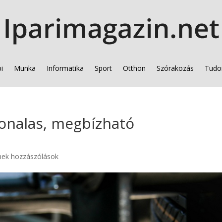
i
Munka
Informatika
Sport
Otthon
Szórakozás
Tudo
vonalas, megbízható
nek hozzászólások