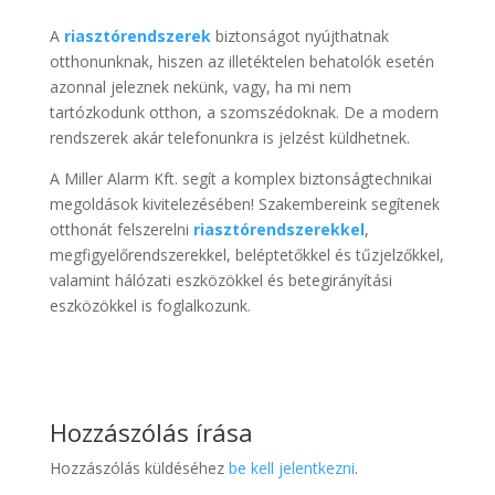
A
riasztórendszerek
biztonságot nyújthatnak
otthonunknak, hiszen az illetéktelen behatolók esetén
azonnal jeleznek nekünk, vagy, ha mi nem
tartózkodunk otthon, a szomszédoknak. De a modern
rendszerek akár telefonunkra is jelzést küldhetnek.
A Miller Alarm Kft. segít a komplex biztonságtechnikai
megoldások kivitelezésében! Szakembereink segítenek
otthonát felszerelni
riasztórendszerekkel
,
megfigyelőrendszerekkel, beléptetőkkel és tűzjelzőkkel,
valamint hálózati eszközökkel és betegirányítási
eszközökkel is foglalkozunk.
Hozzászólás írása
Hozzászólás küldéséhez
be kell jelentkezni
.