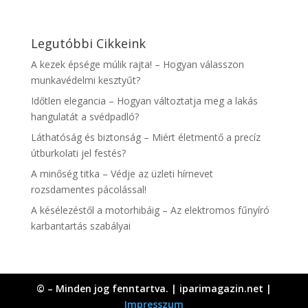
Legutóbbi Cikkeink
A kezek épsége múlik rajta! – Hogyan válasszon
munkavédelmi kesztyűt?
Időtlen elegancia – Hogyan változtatja meg a lakás
hangulatát a svédpadló?
Láthatóság és biztonság – Miért életmentő a precíz
útburkolati jel festés?
A minőség titka – Védje az üzleti hírnevet
rozsdamentes pácolással!
A késélezéstől a motorhibáig – Az elektromos fűnyíró
karbantartás szabályai
© – Minden jog fenntartva. | iparimagazin.net |
Impresszum