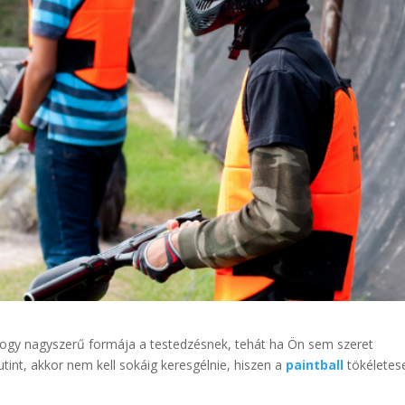
 hogy nagyszerű formája a testedzésnek, tehát ha Ön sem szeret
utint, akkor nem kell sokáig keresgélnie, hiszen a
paintball
tökéletes