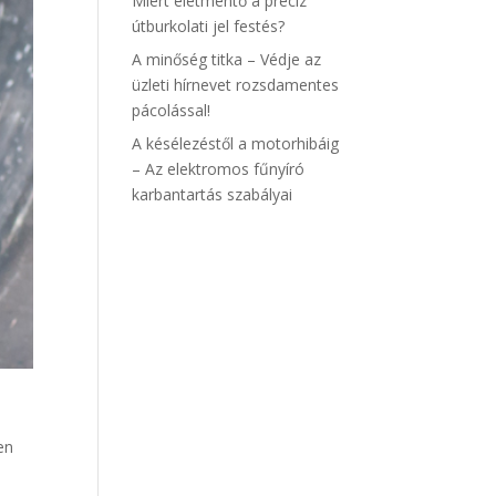
Miért életmentő a precíz
útburkolati jel festés?
A minőség titka – Védje az
üzleti hírnevet rozsdamentes
pácolással!
A késélezéstől a motorhibáig
– Az elektromos fűnyíró
karbantartás szabályai
en