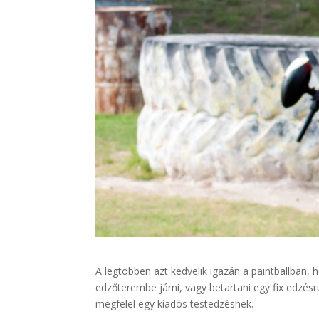
A legtöbben azt kedvelik igazán a paintballban,
edzőterembe járni, vagy betartani egy fix edzésr
megfelel egy kiadós testedzésnek.