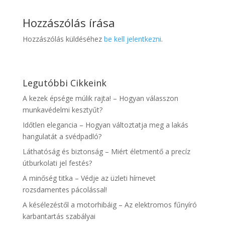
Hozzászólás írása
Hozzászólás küldéséhez
be kell jelentkezni
.
Legutóbbi Cikkeink
A kezek épsége múlik rajta! – Hogyan válasszon
munkavédelmi kesztyűt?
Időtlen elegancia – Hogyan változtatja meg a lakás
hangulatát a svédpadló?
Láthatóság és biztonság – Miért életmentő a precíz
útburkolati jel festés?
A minőség titka – Védje az üzleti hírnevet
rozsdamentes pácolással!
A késélezéstől a motorhibáig – Az elektromos fűnyíró
karbantartás szabályai