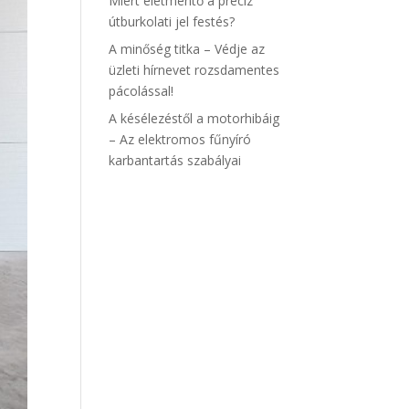
Miért életmentő a precíz
útburkolati jel festés?
A minőség titka – Védje az
üzleti hírnevet rozsdamentes
pácolással!
A késélezéstől a motorhibáig
– Az elektromos fűnyíró
karbantartás szabályai