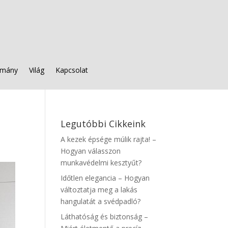
mány
Világ
Kapcsolat
Legutóbbi Cikkeink
A kezek épsége múlik rajta! –
Hogyan válasszon
munkavédelmi kesztyűt?
Időtlen elegancia – Hogyan
változtatja meg a lakás
hangulatát a svédpadló?
Láthatóság és biztonság –