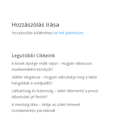
Hozzászólás írása
Hozzászólás küldéséhez
be kell jelentkezni
.
Legutóbbi Cikkeink
A kezek épsége múlik rajta! – Hogyan válasszon
munkavédelmi kesztyűt?
Időtlen elegancia – Hogyan változtatja meg a lakás
hangulatát a svédpadló?
Láthatóság és biztonság – Miért életmentő a precíz
útburkolati jel festés?
A minőség titka – Védje az üzleti hírnevet
rozsdamentes pácolással!