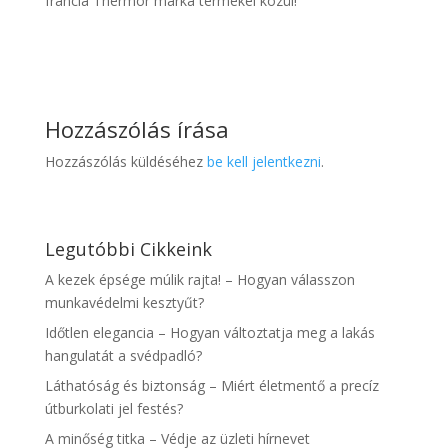
francia Thermor márka termékei közül!
Hozzászólás írása
Hozzászólás küldéséhez
be kell jelentkezni
.
Legutóbbi Cikkeink
A kezek épsége múlik rajta! – Hogyan válasszon
munkavédelmi kesztyűt?
Időtlen elegancia – Hogyan változtatja meg a lakás
hangulatát a svédpadló?
Láthatóság és biztonság – Miért életmentő a precíz
útburkolati jel festés?
A minőség titka – Védje az üzleti hírnevet